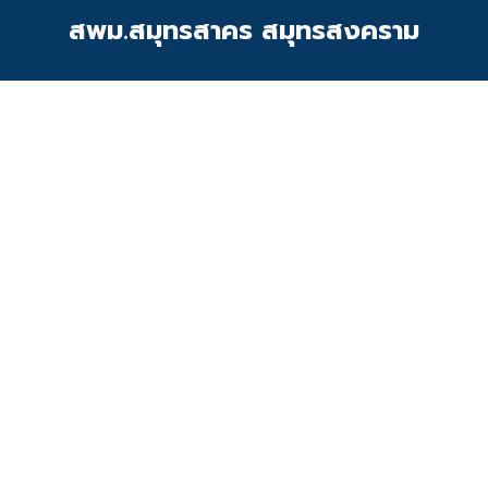
สพม.สมุทรสาคร สมุทรสงคราม